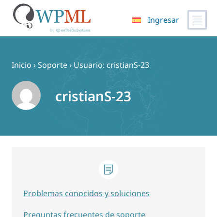
Ingresar
Saltar
al
contenido
Inicio
›
Soporte
›
Usuario: cristianS-23
cristianS-23
Problemas conocidos y soluciones
Preguntas frecuentes de soporte