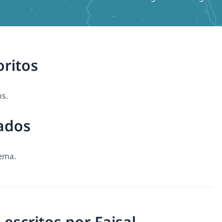
oritos
os.
ados
tema.
 escritos por Faisal