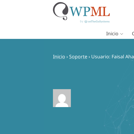
Inicio
Saltar
al
contenido
Inicio
›
Soporte
›
Usuario: Faisal A