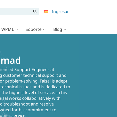
Ingresar
e WPML
Soporte
Blog
mmad
ienced Support Engineer at
 customer technical support and
or problem-solving, Faisal is adept
 technical issues and is dedicated to
he highest level of service. In his
sal works collaboratively with
o troubleshoot and resolve
nowned for his commitment to
tomer service.