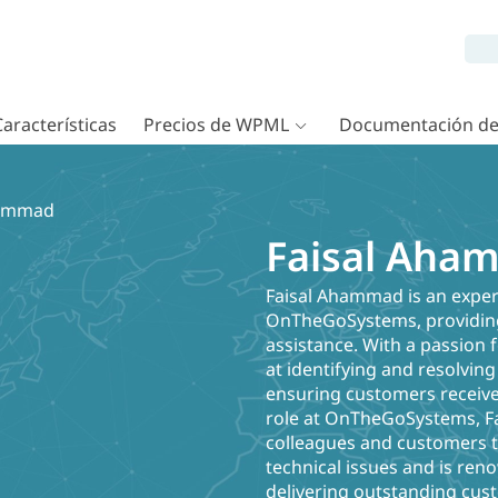
Características
Precios de WPML
Documentación d
hammad
Faisal Aha
Faisal Ahammad is an exper
OnTheGoSystems, providing
assistance. With a passion f
at identifying and resolving
ensuring customers receive t
role at OnTheGoSystems, Fai
colleagues and customers t
technical issues and is re
delivering outstanding cus