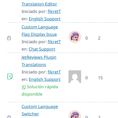
Translation Editor
Iniciado por:
fikretT
en:
English Support
Custom Language
Flag Display Issue
0
2
Iniciado por:
fikretT
en:
Chat Support
JetReviews Plugin
Translations
Iniciado por:
fikretT
0
15
en:
English Support
Solución rápida
disponible
Custom Language
Switcher
0
2