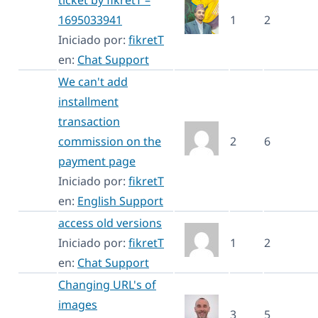
1695033941
1
2
Iniciado por:
fikretT
en:
Chat Support
We can't add
installment
transaction
commission on the
2
6
payment page
Iniciado por:
fikretT
en:
English Support
access old versions
Iniciado por:
fikretT
1
2
en:
Chat Support
Changing URL's of
images
3
5