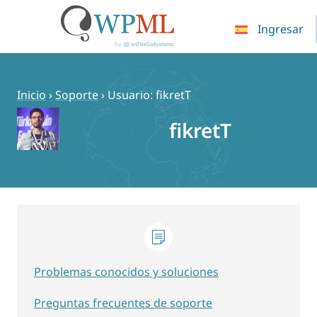
Ingresar
Saltar
al
contenido
Inicio
›
Soporte
›
Usuario: fikretT
fikretT
Problemas conocidos y soluciones
Preguntas frecuentes de soporte