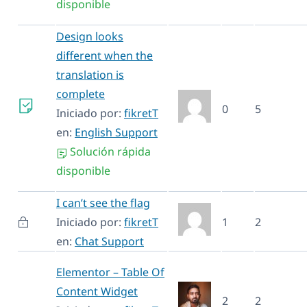
disponible
Design looks
different when the
translation is
complete
0
5
Iniciado por:
fikretT
en:
English Support
Solución rápida
disponible
I can’t see the flag
Iniciado por:
fikretT
1
2
en:
Chat Support
Elementor – Table Of
Content Widget
2
2