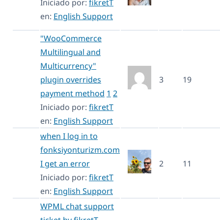
Iniciado por:
fikretT
en:
English Support
"WooCommerce
Multilingual and
Multicurrency"
plugin overrides
3
19
payment method
1
2
Iniciado por:
fikretT
en:
English Support
when I log in to
fonksiyonturizm.com
I get an error
2
11
Iniciado por:
fikretT
en:
English Support
WPML chat support
ticket by fikretT –