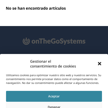
No se han encontrado artículos
Acerca de WPML
Gestionar el
consentimiento de cookies
RGPD y Política de Privacidad
(se
Únete a nuestro equipo
Utilizamos cookies para optimizar nuestro sitio web y nuestros servicios. Su
consentimiento nos permite procesar datos como el comportamiento de
abre
navegación. No dar su consentimiento puede afectar a algunas funciones.
(se
(se
(se
en
abre
abre
abre
una
Aceptar
en
en
en
Español
nueva
una
una
una
Denegar