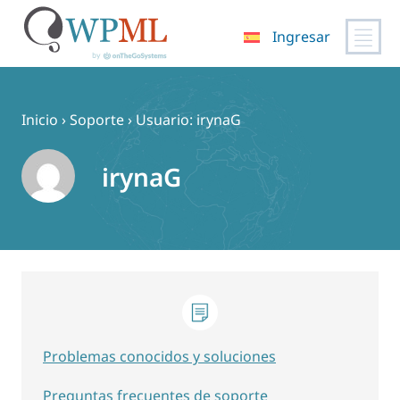
Ingresar
Saltar
al
contenido
Inicio
›
Soporte
›
Usuario: irynaG
irynaG
Problemas conocidos y soluciones
Preguntas frecuentes de soporte