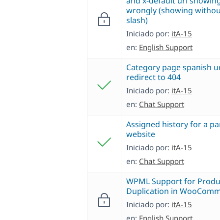
and x-default url showin
wrongly (showing withou
slash)
Iniciado por:
itA-15
en:
English Support
Category page spanish u
redirect to 404
Iniciado por:
itA-15
en:
Chat Support
Assigned history for a pa
website
Iniciado por:
itA-15
en:
Chat Support
WPML Support for Produ
Duplication in WooCom
Iniciado por:
itA-15
en:
English Support