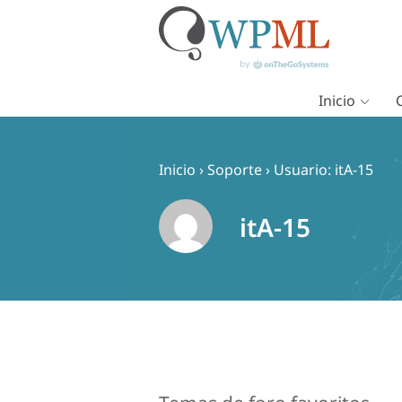
Inicio
Saltar
al
contenido
Inicio
›
Soporte
›
Usuario: itA-15
itA-15