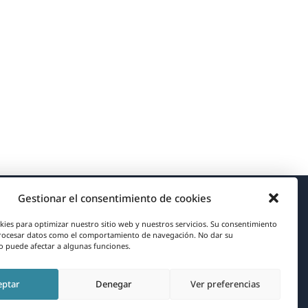
Gestionar el consentimiento de cookies
Acerca de WPML
kies para optimizar nuestro sitio web y nuestros servicios. Su consentimiento
rocesar datos como el comportamiento de navegación. No dar su
RGPD y Política de Privacidad
 puede afectar a algunas funciones.
(se
Únete a nuestro equipo
eptar
Denegar
Ver preferencias
abre
(se
(se
(se
en