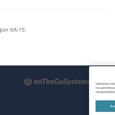
por itA-15:
e
Utilizamos coo
re
nos permite p
consentimiento
na
Ac
eva