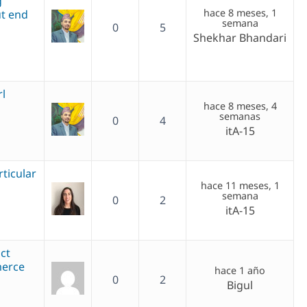
g
hace 8 meses, 1
t end
semana
0
5
Shekhar Bhandari
rl
hace 8 meses, 4
semanas
0
4
itA-15
rticular
hace 11 meses, 1
semana
0
2
itA-15
ct
merce
hace 1 año
0
2
Bigul