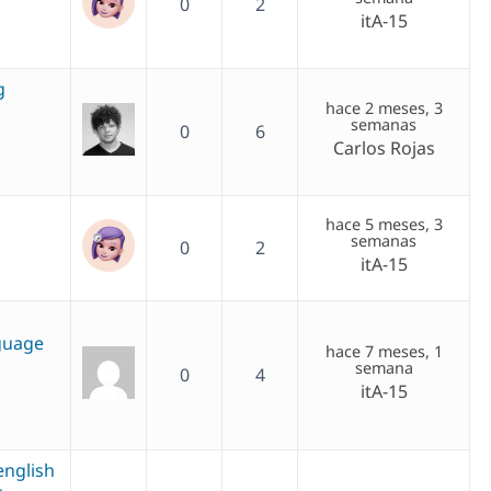
0
2
itA-15
g
hace 2 meses, 3
semanas
0
6
Carlos Rojas
hace 5 meses, 3
semanas
0
2
itA-15
nguage
hace 7 meses, 1
semana
0
4
itA-15
english