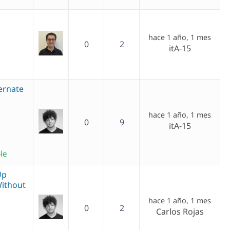
b
hace 1 año, 1 mes
0
2
itA-15
ernate
hace 1 año, 1 mes
0
9
itA-15
le
Up
Without
hace 1 año, 1 mes
0
2
Carlos Rojas