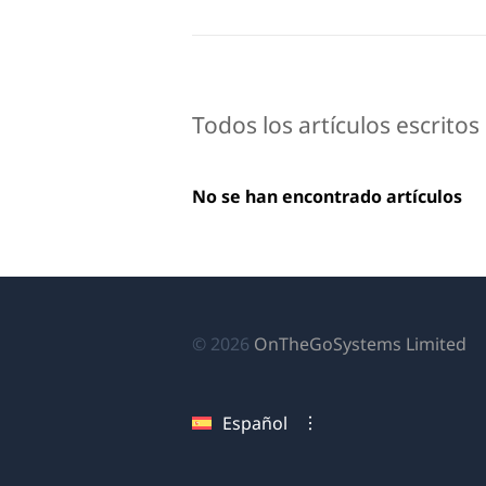
Todos los artículos escritos 
No se han encontrado artículos
(s
© 2026
OnTheGoSystems Limited
ab
en
Español
u
nu