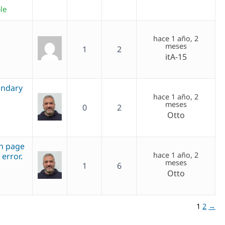
le
hace 1 año, 2
meses
1
2
itA-15
ondary
hace 1 año, 2
meses
0
2
Otto
sh page
hace 1 año, 2
error.
meses
1
6
Otto
1
2
→