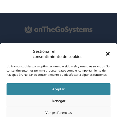
Acerca de WPML
Gestionar el
consentimiento de cookies
RGPD y Política de Privacidad
(se
Únete a nuestro equipo
Utilizamos cookies para optimizar nuestro sitio web y nuestros servicios. Su
consentimiento nos permite procesar datos como el comportamiento de
abre
navegación. No dar su consentimiento puede afectar a algunas funciones.
(se
(se
(se
en
abre
abre
abre
una
Aceptar
en
en
en
Español
nueva
una
una
una
Denegar
ventana)
nueva
nueva
nueva
(se
© 2026
OnTheGoSystems Limited
ventana)
ventana)
ventana)
Ver preferencias
abre