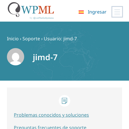
Ingresar
Saltar
al
contenido
Inicio
›
Soporte
›
Usuario: jimd-7
jimd-7
Problemas conocidos y soluciones
Preguntas frecuentes de soporte