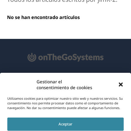
No se han encontrado artículos
Acerca de WPML
Gestionar el
consentimiento de cookies
RGPD y Política de Privacidad
(se
Únete a nuestro equipo
Utilizamos cookies para optimizar nuestro sitio web y nuestros servicios. Su
consentimiento nos permite procesar datos como el comportamiento de
abre
navegación. No dar su consentimiento puede afectar a algunas funciones.
(se
(se
(se
en
abre
abre
abre
una
Aceptar
en
en
en
Español