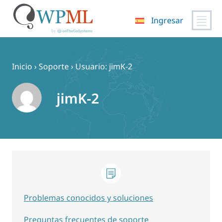
Ingresar
Saltar
al
contenido
Inicio
›
Soporte
›
Usuario: jimK-2
jimK-2
Problemas conocidos y soluciones
Preguntas frecuentes de soporte