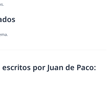
os.
ados
tema.
s escritos por Juan de Paco: