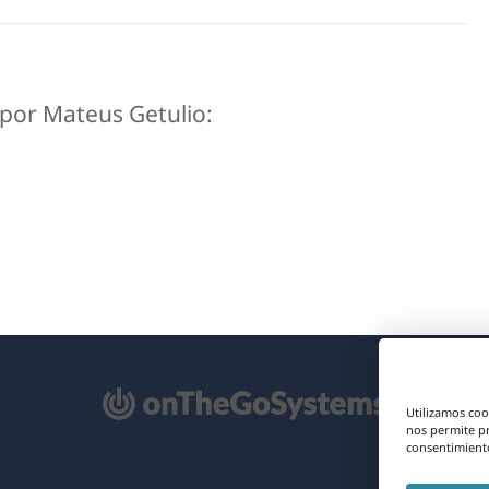
s por Mateus Getulio:
e
Utilizamos coo
re
nos permite p
consentimiento