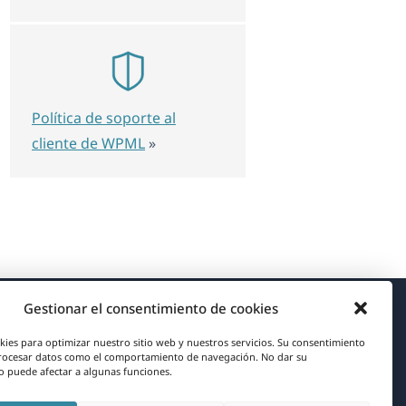
Política de soporte al
cliente de WPML
»
Gestionar el consentimiento de cookies
Acerca de WPML
kies para optimizar nuestro sitio web y nuestros servicios. Su consentimiento
rocesar datos como el comportamiento de navegación. No dar su
RGPD y Política de Privacidad
 puede afectar a algunas funciones.
(se
Únete a nuestro equipo