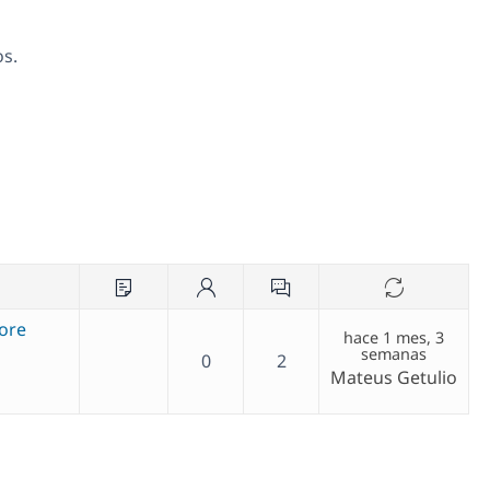
os.
nore
hace 1 mes, 3
semanas
0
2
Mateus Getulio