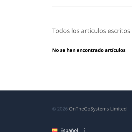
Todos los artículos escrito
No se han encontrado artículos
(s
© 2026
OnTheGoSystems Limited
ab
en
Español