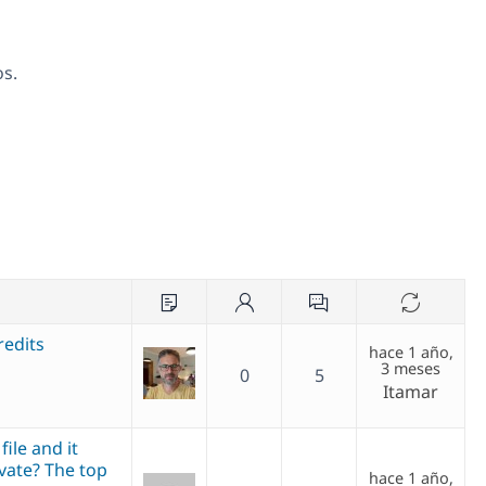
os.
redits
hace 1 año,
3 meses
0
5
Itamar
file and it
vate? The top
hace 1 año,