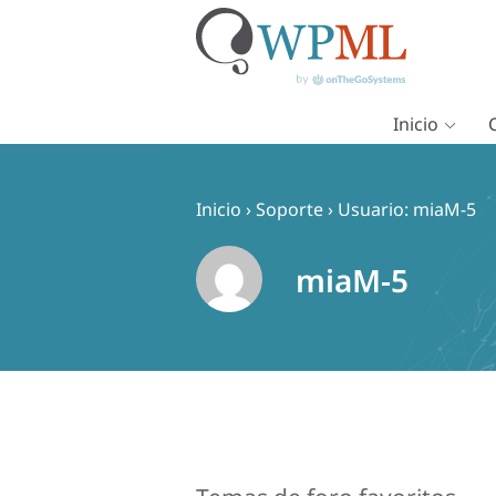
Inicio
Saltar
al
contenido
Inicio
›
Soporte
›
Usuario: miaM-5
miaM-5