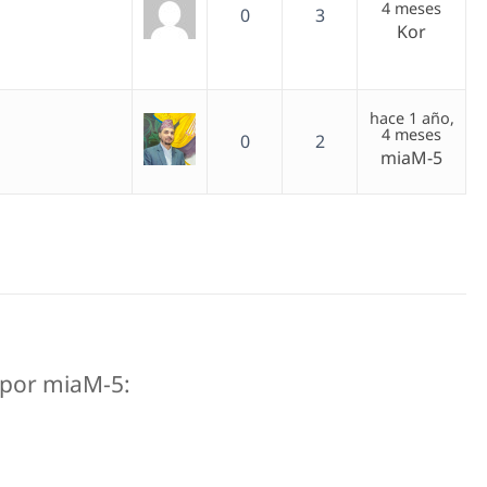
4 meses
0
3
Kor
hace 1 año,
4 meses
0
2
miaM-5
s por miaM-5: