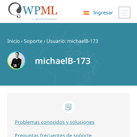
Ingresar
Saltar
al
contenido
Inicio
›
Soporte
›
Usuario: michaelB-173
michaelB-173
Problemas conocidos y soluciones
Preguntas frecuentes de soporte