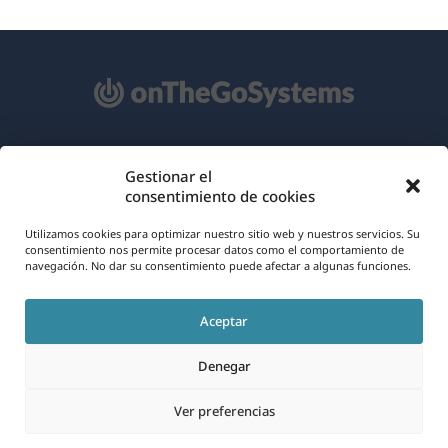
Acerca de WPML
Gestionar el
consentimiento de cookies
RGPD y Política de Privacidad
(se
Únete a nuestro equipo
Utilizamos cookies para optimizar nuestro sitio web y nuestros servicios. Su
consentimiento nos permite procesar datos como el comportamiento de
abre
navegación. No dar su consentimiento puede afectar a algunas funciones.
(se
(se
(se
en
abre
abre
abre
una
Aceptar
en
en
en
Español
nueva
una
una
una
Denegar
ventana)
nueva
nueva
nueva
(se
© 2026
OnTheGoSystems Limited
ventana)
ventana)
ventana)
Ver preferencias
abre