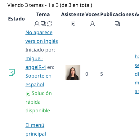
Viendo 3 temas - 1 a 3 (de 3 en total)
Tema
Asistente
Voces
Publicaciones
A
Estado
No aparece
version inglés
Iniciado por:
h
miguel-
s
angelR-4
en:
0
5
d
Soporte en
m
español
a
Solución
rápida
disponible
El menú
principal