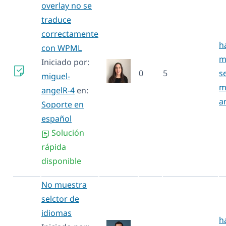
overlay no se
traduce
correctamente
h
con WPML
m
Iniciado por:
0
5
s
miguel-
m
angelR-4
en:
a
Soporte en
español
Solución
rápida
disponible
No muestra
selctor de
idiomas
h