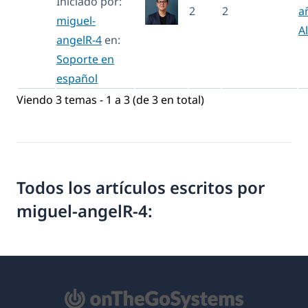
Iniciado por:
2
2
a
miguel-
A
angelR-4
en:
Soporte en
español
Viendo 3 temas - 1 a 3 (de 3 en total)
Todos los artículos escritos por
miguel-angelR-4: