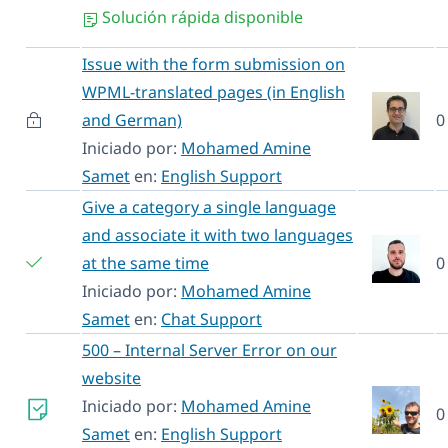
Solución rápida disponible
Issue with the form submission on
WPML-translated pages (in English
and German)
0
Iniciado por:
Mohamed Amine
Samet
en:
English Support
Give a category a single language
and associate it with two languages
at the same time
0
Iniciado por:
Mohamed Amine
Samet
en:
Chat Support
500 – Internal Server Error on our
website
Iniciado por:
Mohamed Amine
0
Samet
en:
English Support