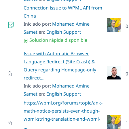
Connection issue to WPML API from
China
Iniciado por:
Mohamed Amine
0
Samet
en:
English Support
Solución rápida disponible
Issue with Automatic Browser
Language Redirect (Site Crash) &
Query regarding Homepage-only
0
redirect…
Iniciado por:
Mohamed Amine
Samet
en:
English Support
https://wpml.org/forums/topic/ank-
math-notice-persists-even-though-
wpml-string-translation-and-wpml-
1
…