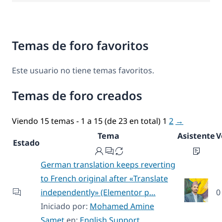
Temas de foro favoritos
Este usuario no tiene temas favoritos.
Temas de foro creados
Viendo 15 temas - 1 a 15 (de 23 en total)
1
2
→
Tema
Asistente
V
Estado
German translation keeps reverting
to French original after «Translate
independently» (Elementor p…
0
Iniciado por:
Mohamed Amine
Samet
en:
English Support