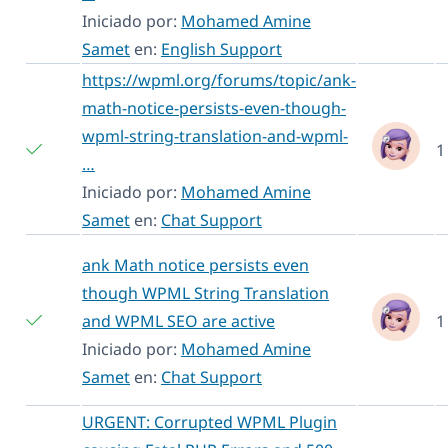
Iniciado por:
Mohamed Amine
Samet
en:
English Support
https://wpml.org/forums/topic/ank-
math-notice-persists-even-though-
wpml-string-translation-and-wpml-
1
…
Iniciado por:
Mohamed Amine
Samet
en:
Chat Support
ank Math notice persists even
though WPML String Translation
and WPML SEO are active
1
Iniciado por:
Mohamed Amine
Samet
en:
Chat Support
URGENT: Corrupted WPML Plugin