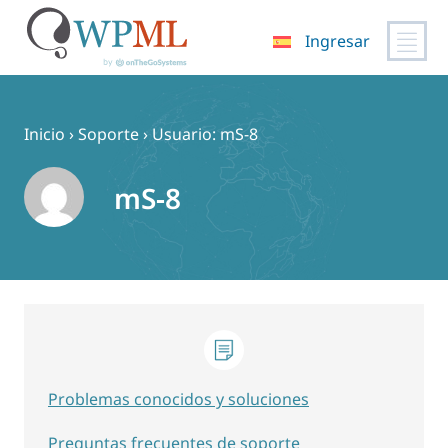
Ingresar
Saltar
al
contenido
Inicio
›
Soporte
›
Usuario: mS-8
mS-8
Problemas conocidos y soluciones
Preguntas frecuentes de soporte