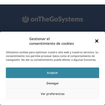
Acerca de WPML
Gestionar el
consentimiento de cookies
RGPD y Política de Privacidad
(se
Únete a nuestro equipo
Utilizamos cookies para optimizar nuestro sitio web y nuestros servicios. Su
consentimiento nos permite procesar datos como el comportamiento de
abre
navegación. No dar su consentimiento puede afectar a algunas funciones.
(se
(se
(se
en
abre
abre
abre
una
Aceptar
en
en
en
Español
nueva
una
una
una
Denegar
ventana)
nueva
nueva
nueva
(se
© 2026
OnTheGoSystems Limited
ventana)
ventana)
ventana)
Ver preferencias
abre
en