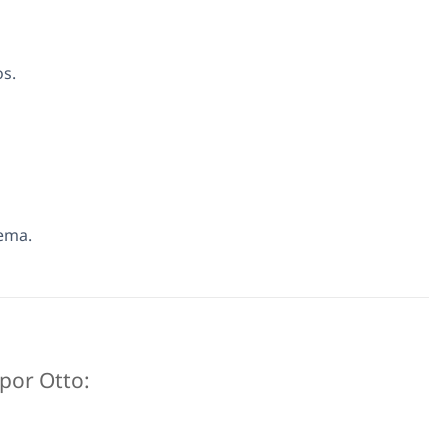
os.
tema.
 por Otto: