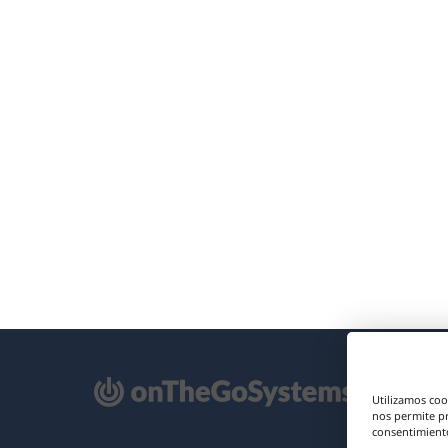
e
Utilizamos coo
re
nos permite p
consentimiento