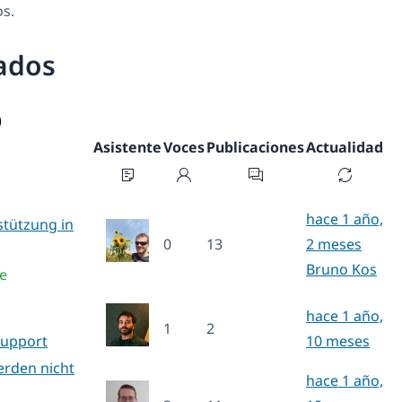
os.
ados
)
Asistente
Voces
Publicaciones
Actualidad
hace 1 año,
stützung in
0
13
2 meses
Bruno Kos
le
hace 1 año,
1
2
Support
10 meses
rden nicht
hace 1 año,