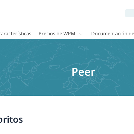
Características
Precios de WPML
Documentación d
Peer
oritos