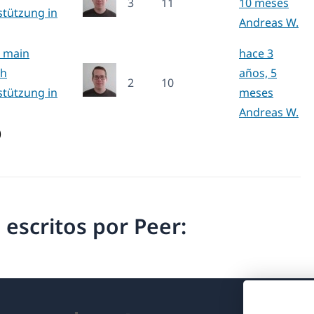
3
11
10 meses
stützung in
Andreas W.
o main
hace 3
sh
años, 5
2
10
stützung in
meses
Andreas W.
)
 escritos por Peer: