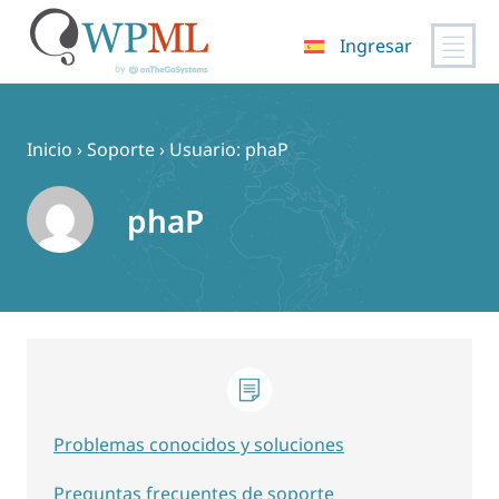
Ingresar
Saltar
al
contenido
Inicio
›
Soporte
›
Usuario: phaP
phaP
Problemas conocidos y soluciones
Preguntas frecuentes de soporte