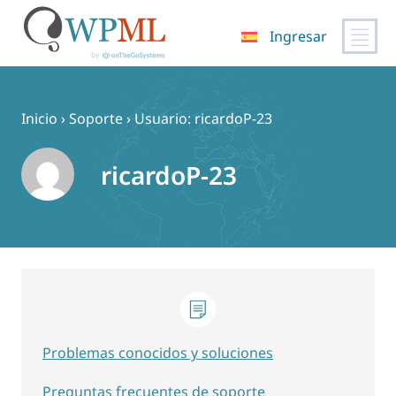
Ingresar
Saltar
al
contenido
Inicio
›
Soporte
›
Usuario: ricardoP-23
ricardoP-23
Problemas conocidos y soluciones
Preguntas frecuentes de soporte