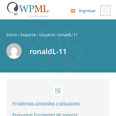
Ingresar
Saltar
al
contenido
Inicio
›
Soporte
›
Usuario: ronaldL-11
ronaldL-11
Problemas conocidos y soluciones
Preguntas frecuentes de soporte