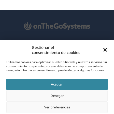
Acerca de WPML
Gestionar el
consentimiento de cookies
RGPD y Política de Privacidad
(se
Únete a nuestro equipo
Utilizamos cookies para optimizar nuestro sitio web y nuestros servicios. Su
consentimiento nos permite procesar datos como el comportamiento de
abre
navegación. No dar su consentimiento puede afectar a algunas funciones.
(se
(se
(se
en
abre
abre
abre
una
Aceptar
en
en
en
Español
nueva
una
una
una
Denegar
ventana)
nueva
nueva
nueva
(se
© 2026
OnTheGoSystems Limited
ventana)
ventana)
ventana)
Ver preferencias
abre