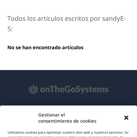
Todos los artículos escritos por sandyE-
5:
No se han encontrado artículos
Acerca de WPML
Gestionar el
consentimiento de cookies
RGPD y Política de Privacidad
(se
Únete a nuestro equipo
Utilizamos cookies para optimizar nuestro sitio web y nuestros servicios. Su