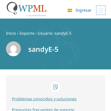
Ingresar
Saltar
al
contenido
Inicio
›
Soporte
›
Usuario: sandyE-5
sandyE-5
Problemas conocidos y soluciones
Preguntas frecuentes de soporte