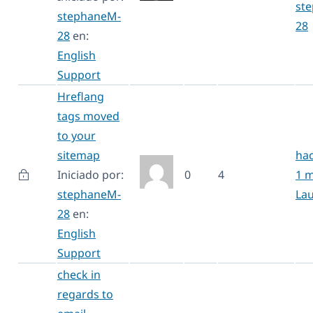
st
stephaneM-
28
28
en:
English
Support
Hreflang
tags moved
to your
sitemap
hac
Iniciado por:
0
4
1 
stephaneM-
La
28
en:
English
Support
check in
regards to