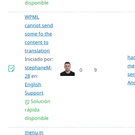
disponible
WPML
cannot send
some fo the
content to
translation
hac
Iniciado por:
mes
stephaneM-
0
9
se
28
en:
An
English
Support
Solución
rápida
disponible
menu in