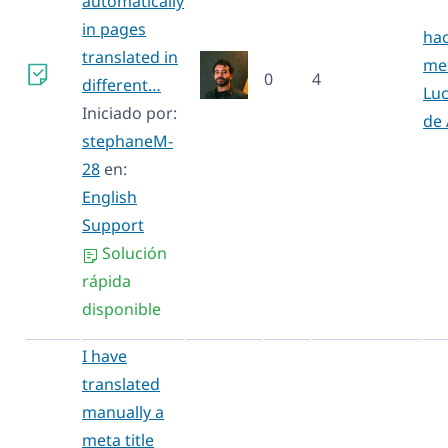
automatically
in pages
hac
translated in
me
0
4
different…
Luc
Iniciado por:
de
stephaneM-
28
en:
English
Support
Solución
rápida
disponible
I have
translated
manually a
meta title