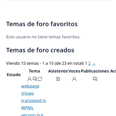
Temas de foro favoritos
Este usuario no tiene temas favoritos.
Temas de foro creados
Viendo 15 temas - 1 a 15 (de 23 en total)
1
2
→
Tema
Asistente
Voces
Publicaciones
Ac
Estado
webpage
shows
translated in
WPML
version but