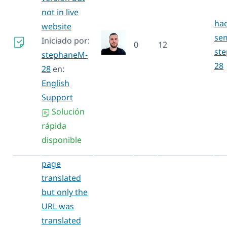
not in live
hac
website
se
Iniciado por:
0
12
st
stephaneM-
28
28
en:
English
Support
Solución
rápida
disponible
page
translated
but only the
URL was
translated