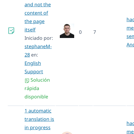
and not the
content of
hac
the page
mes
itself
0
7
se
Iniciado por:
An
stephaneM-
28
en:
English
Support
Solución
rápida
disponible
1 automatic
translation is
hac
in progress
mes