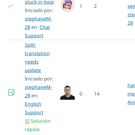
stuck in loop
1
2
se
Iniciado por:
st
stephaneM-
28
28
en:
Chat
Support
Split:
translation
needs
update
Iniciado por:
hac
stephaneM-
0
14
me
28
en:
An
English
Support
Solución
rápida