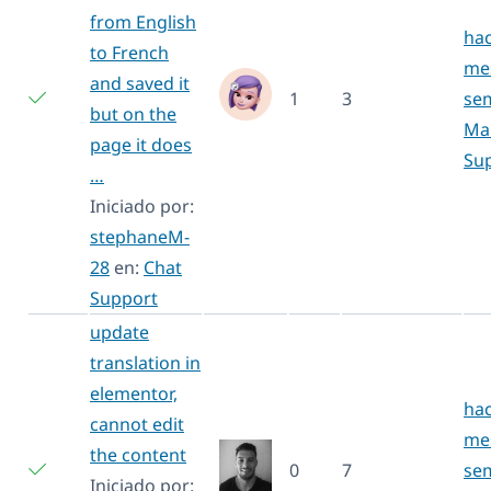
from English
hac
to French
mes
and saved it
1
3
se
but on the
Mai
page it does
Su
…
Iniciado por:
stephaneM-
28
en:
Chat
Support
update
translation in
elementor,
hac
cannot edit
mes
the content
0
7
se
Iniciado por: