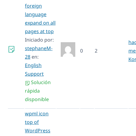
foreign
language
expand on all
pages at top
Iniciado por:
hac
stephaneM-
0
2
me
28
en:
Ko
English
Support
Solución
rápida
disponible
wpml icon
top of
WordPress