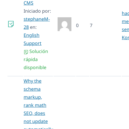
CMS
Iniciado por:
hac
stephaneM-
mes
0
7
28
en:
se
English
Ko
Support
Solución
rápida
disponible
Why the
schema
markup,
rank math
SEO, does
not update