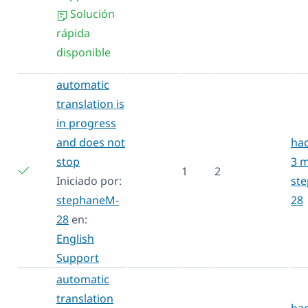
Solución
rápida
disponible
automatic
translation is
in progress
and does not
hac
stop
3 
1
2
Iniciado por:
st
stephaneM-
28
28
en:
English
Support
automatic
translation