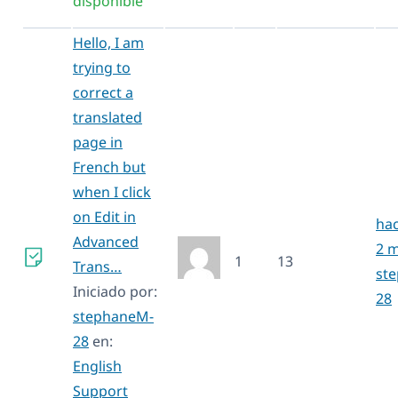
disponible
Hello, I am
trying to
correct a
translated
page in
French but
when I click
on Edit in
hac
Advanced
2 
1
13
Trans…
st
Iniciado por:
28
stephaneM-
28
en:
English
Support