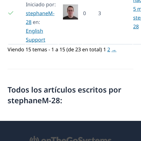
hac
Iniciado por:
5 
stephaneM-
0
3
st
28
en:
28
English
Support
Viendo 15 temas - 1 a 15 (de 23 en total)
1
2
→
Todos los artículos escritos por
stephaneM-28: