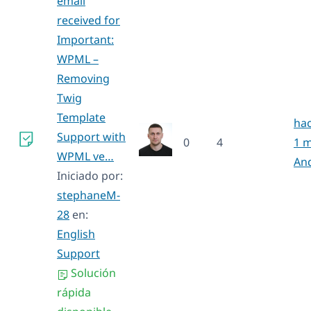
email
received for
Important:
WPML –
Removing
Twig
Template
hac
Support with
0
4
1 
WPML ve…
An
Iniciado por:
stephaneM-
28
en:
English
Support
Solución
rápida