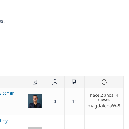
os.
witcher
hace 2 años, 4
meses
4
11
magdalenaW-5
t by
–