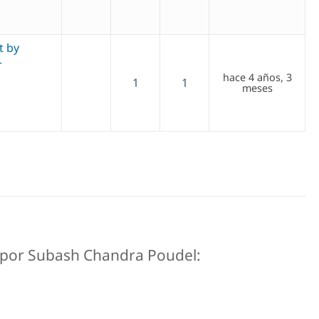
t by
–
hace 4 años, 3
1
1
meses
os por Subash Chandra Poudel: