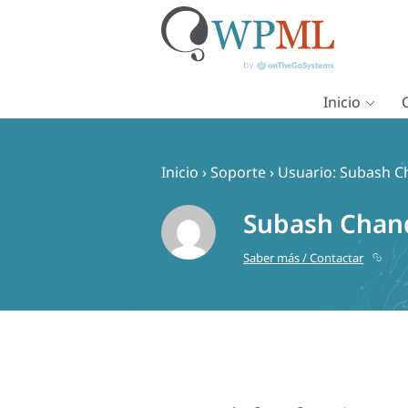
Inicio
Saltar
al
contenido
Inicio
›
Soporte
›
Usuario: Subash C
Subash Chan
Saber más / Contactar