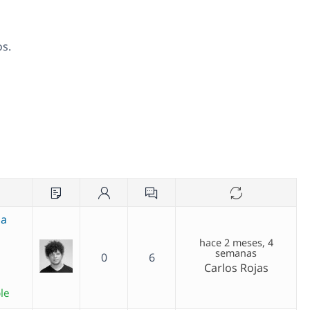
os.
 a
hace 2 meses, 4
semanas
0
6
Carlos Rojas
le