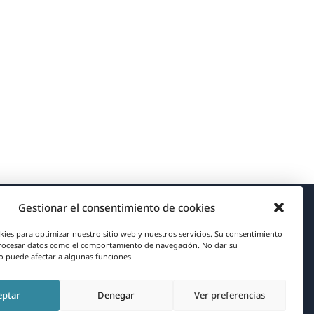
Gestionar el consentimiento de cookies
Acerca de WPML
kies para optimizar nuestro sitio web y nuestros servicios. Su consentimiento
rocesar datos como el comportamiento de navegación. No dar su
RGPD y Política de Privacidad
 puede afectar a algunas funciones.
(se
Únete a nuestro equipo
eptar
Denegar
Ver preferencias
abre
(se
(se
(se