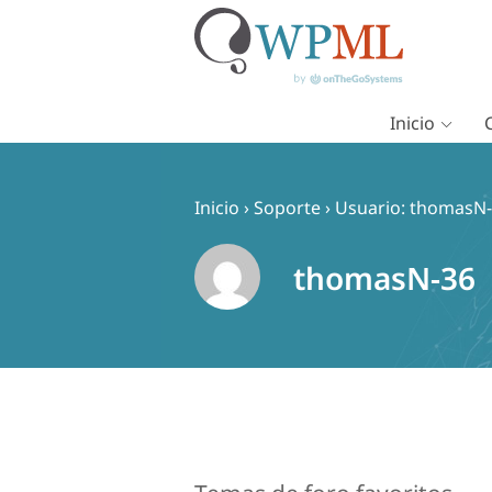
Inicio
Saltar
al
contenido
Inicio
›
Soporte
›
Usuario: thomasN
thomasN-36