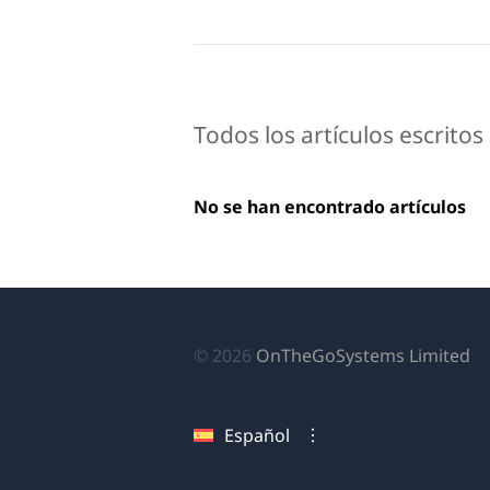
Todos los artículos escrito
No se han encontrado artículos
(s
© 2026
OnTheGoSystems Limited
ab
en
Español
u
nu