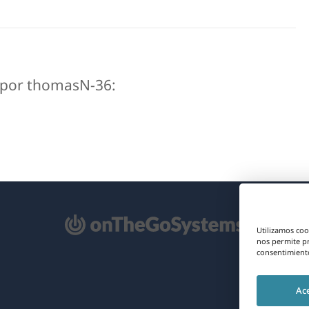
s por thomasN-36:
e
Utilizamos coo
re
nos permite p
consentimiento
na
Ac
eva