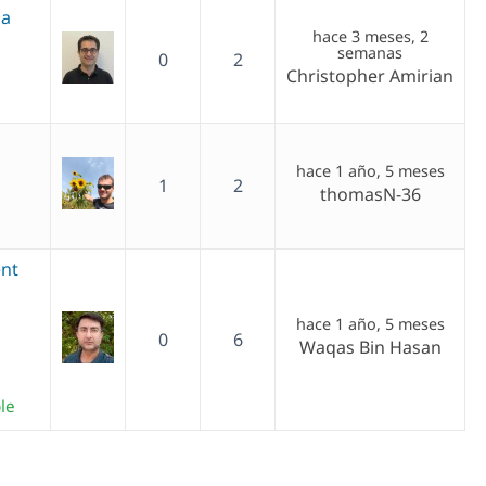
 a
hace 3 meses, 2
semanas
0
2
Christopher Amirian
hace 1 año, 5 meses
1
2
thomasN-36
ent
hace 1 año, 5 meses
0
6
Waqas Bin Hasan
le