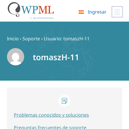
Ingresar
Saltar
al
contenido
Inicio
›
Soporte
›
Usuario: tomaszH-11
tomaszH-11
Problemas conocidos y soluciones
Preguntas frecuentes de soporte