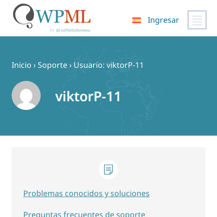
Ingresar
Saltar
al
contenido
Inicio
›
Soporte
›
Usuario: viktorP-11
viktorP-11
Problemas conocidos y soluciones
Preguntas frecuentes de soporte