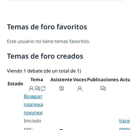
Temas de foro favoritos
Este usuario no tiene temas favoritos.
Temas de foro creados
Viendo 1 debate (de un total de 1)
Tema
Asistente
Voces
Publicaciones
Actu
Estado
Возврат
платежа
покупки
Iniciado
hace
por:
mese