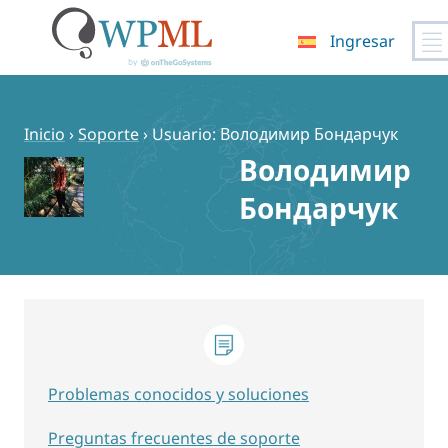
Ingresar
Saltar
al
contenido
Inicio
›
Soporte
›
Usuario: Володимир Бондарчук
Володимир
Бондарчук
Problemas conocidos y soluciones
Preguntas frecuentes de soporte