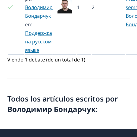
Володимир
1
2
sem
Бондарчук
Вол
en:
Бон
Поддержка
на русском
языке
Viendo 1 debate (de un total de 1)
Todos los artículos escritos por
Володимир Бондарчук: