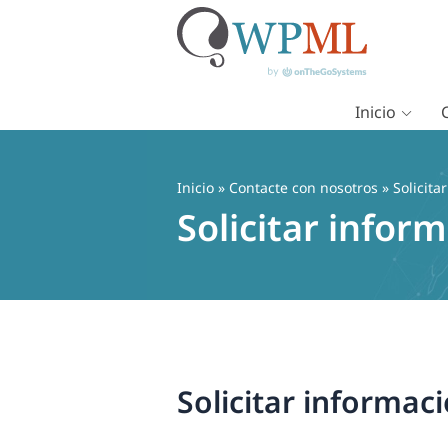
Inicio
Saltar
al
contenido
Inicio
»
Contacte con nosotros
» Solicita
Solicitar infor
Solicitar informac