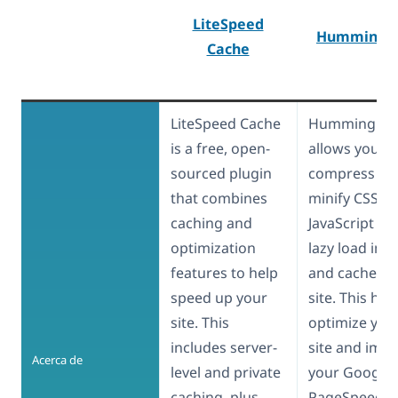
LiteSpeed
Hummingbi
Cache
LiteSpeed Cache
Hummingbir
is a free, open-
allows you to
sourced plugin
compress file
that combines
minify CSS a
caching and
JavaScript co
optimization
lazy load ima
features to help
and cache yo
speed up your
site. This hel
site. This
optimize you
includes server-
site and imp
Acerca de
level and private
your Google
caching, plus
PageSpeed