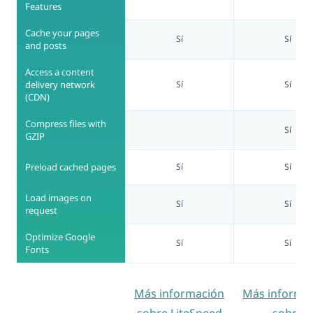
Features
Cache your pages
Sí
Sí
and posts
Access a content
delivery network
Sí
Sí
(CDN)
Compress files with
Sí
GZIP
Preload cached pages
Sí
Sí
Load images on
Sí
Sí
request
Optimize Google
Sí
Sí
Fonts
Más información
Más informa
sobre LiteSpeed
sobre