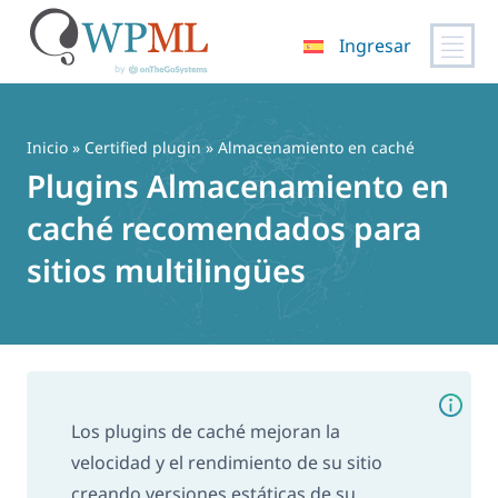
Ingresar
Saltar
al
contenido
Inicio
»
Certified plugin
» Almacenamiento en caché
Plugins Almacenamiento en
caché recomendados para
sitios multilingües
Los plugins de caché mejoran la
velocidad y el rendimiento de su sitio
creando versiones estáticas de su