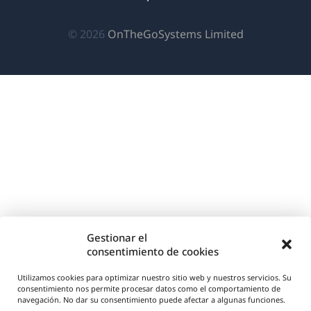
ventana)
nueva
nueva
nueva
(se
© 2026
OnTheGoSystems Limited
ventana)
ventana)
ventana)
abre
en
una
nueva
ventana)
Gestionar el
consentimiento de cookies
Utilizamos cookies para optimizar nuestro sitio web y nuestros servicios. Su
consentimiento nos permite procesar datos como el comportamiento de
navegación. No dar su consentimiento puede afectar a algunas funciones.