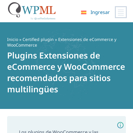
Ingresar
Saltar
al
contenido
Inicio
»
Certified plugin
» Extensiones de eCommerce y
WooCommerce
Plugins Extensiones de
eCommerce y WooCommerce
recomendados para sitios
multilingües
Los plugins de WooCommerce y las