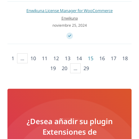
Enwikuna License Manager for WooCommerce
Enwikuna
noviembre 25, 2024
1
...
10
11
12
13
14
15
16
17
18
19
20
...
29
¿Desea añadir su plugin
Extensiones de