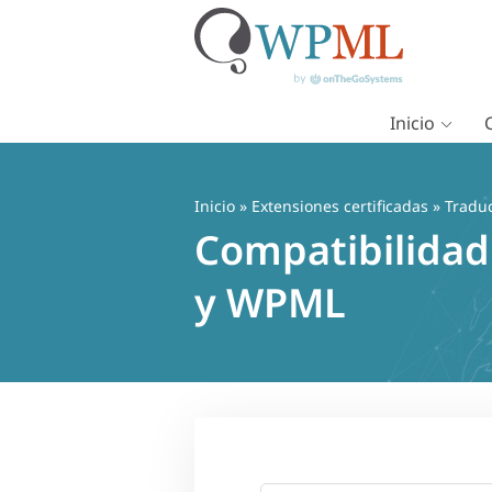
Inicio
Saltar
al
contenido
Inicio
»
Extensiones certificadas
» Traduc
Compatibilidad 
y WPML