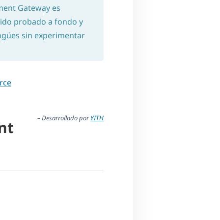
ment Gateway es
 sido probado a fondo y
lingües sin experimentar
rce
– Desarrollado por
YITH
nt