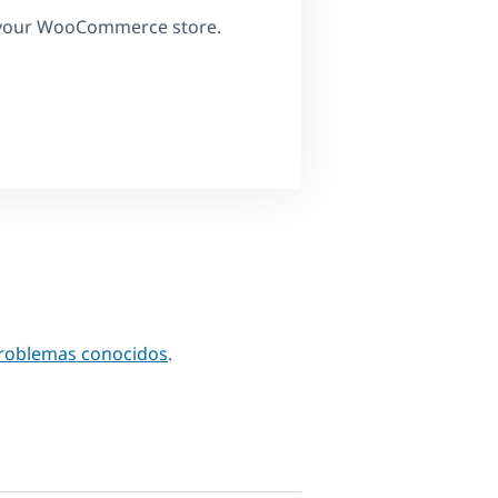
n your WooCommerce store.
problemas conocidos
.