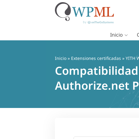
Inicio
Saltar
al
contenido
Inicio
»
Extensiones certificadas
» YITH 
Compatibilidad
Authorize.net