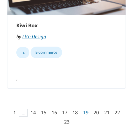
Kiwi Box
by
Lk’n Design
_s
E-commerce
,
1
...
14
15
16
17
18
19
20
21
22
23