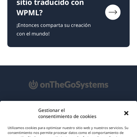
sitio traducido con
WPML?
¡Entonces comparta su creación
con el mundo!
Acerca de WPML
Gestionar el
consentimiento de cookies
RGPD y Política de Privacidad
(se
Únete a nuestro equipo
Utilizamos cookies para optimizar nuestro sitio web y nuestros servicios. Su
consentimiento nos permite procesar datos como el comportamiento de
abre