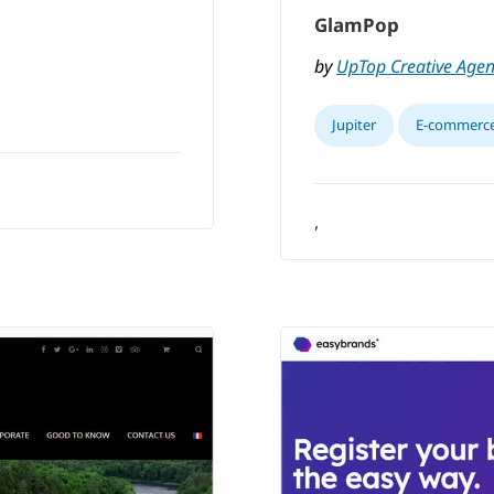
GlamPop
by
UpTop Creative Agen
Jupiter
E-commerc
,