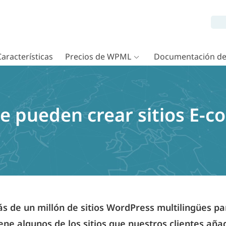
Características
Precios de WPML
Documentación d
ue pueden crear sitios E-
 de un millón de sitios WordPress multilingües p
iene algunos de los sitios que nuestros clientes añ