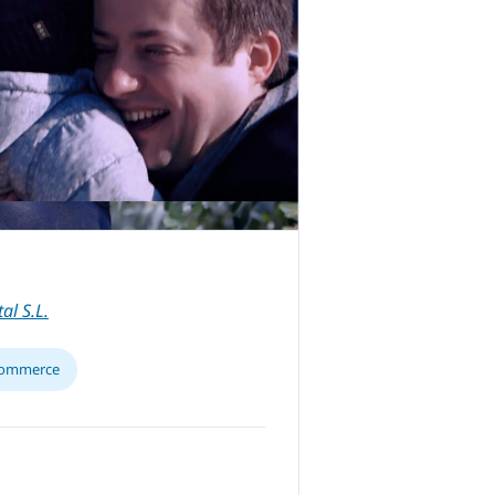
al S.L.
commerce