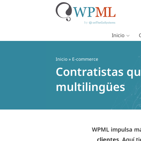
Inicio
Saltar
al
contenido
Inicio
» E-commerce
Contratistas q
multilingües
WPML impulsa más
clientes
. Aquí t