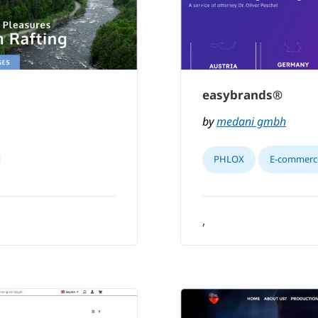
easybrands®
by
medani gmbh
PHLOX
E-commerc
,