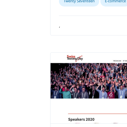
Twenty Seventeen
E-commerce
,