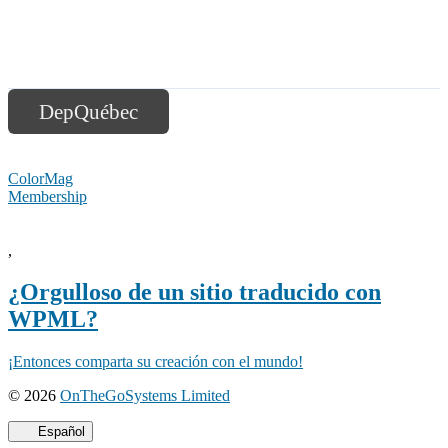
DepQuébec
ColorMag
Membership
,
¿Orgulloso de un sitio traducido con
WPML?
¡Entonces comparta su creación con el mundo!
(se
© 2026
OnTheGoSystems Limited
abre
en
Español