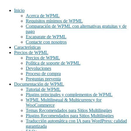
Inicio
Acerca de WPML
Requisitos mínimos de WPML
Comparación de WPML con alternativas gratuitas y de
pago
Escaparate de WPML
Contacte con nosotros
Características
Precios de WPML
Precios de WPML
Política de soporte de WPML
Devoluciones
Proceso de compra
Preguntas preventa
Documentación de WPML
Tutorial de WPML
Plugins principales y complementos de WPML
WPML Multilingual & Multicurrency for
WooCommerce
Temas Recomendados para Sitios Multilingües
Plugins Recomendados para Sitios Multilingües
Traducción automática con IA para WordPress: calidad
garantizada