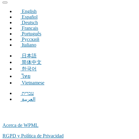
una
nueva
English
ventana)
Español
Deutsch
Français
Português
Русский
Italiano
日本語
简体中文
한국어
ไทย
Vietnamese
עברית
العربية
Acerca de WPML
RGPD y Política de Privacidad