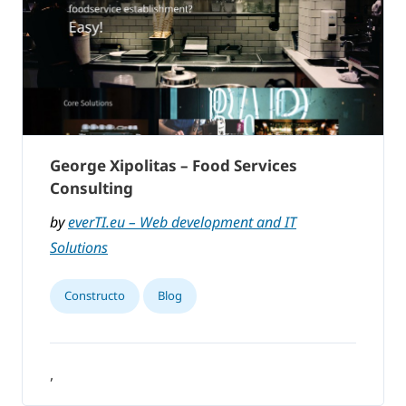
George Xipolitas – Food Services
Consulting
by
everTI.eu – Web development and IT
Solutions
Constructo
Blog
,