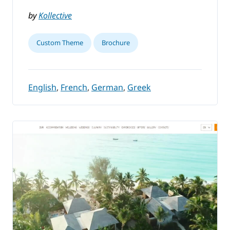
by
Kollective
Custom Theme
Brochure
English
,
French
,
German
,
Greek