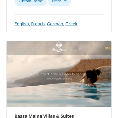
Custom Theme
Brochure
English
,
French
,
German
,
Greek
Bassa Maina Villas & Suites