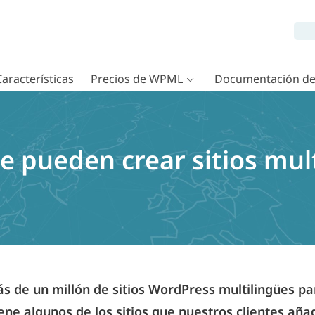
Características
Precios de WPML
Documentación d
e pueden crear sitios mul
 de un millón de sitios WordPress multilingües p
iene algunos de los sitios que nuestros clientes añ