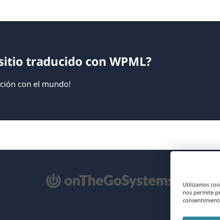
sitio traducido con WPML?
ción con el mundo!
e
Utilizamos coo
re
nos permite p
consentimiento