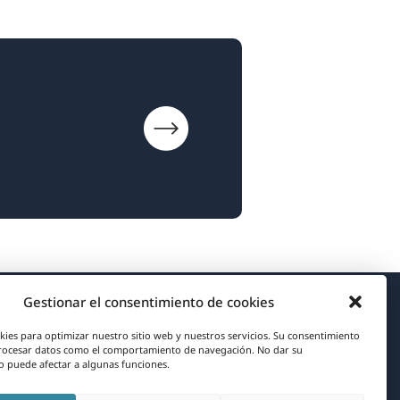
Gestionar el consentimiento de cookies
Acerca de WPML
kies para optimizar nuestro sitio web y nuestros servicios. Su consentimiento
rocesar datos como el comportamiento de navegación. No dar su
RGPD y Política de Privacidad
 puede afectar a algunas funciones.
(se
Únete a nuestro equipo