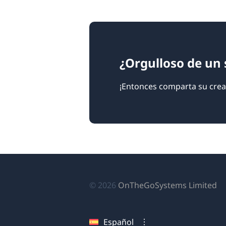
¿Orgulloso de un 
¡Entonces comparta su crea
(s
© 2026
OnTheGoSystems Limited
ab
en
Español