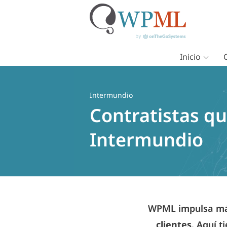
Inicio
Saltar
al
contenido
Intermundio
Contratistas qu
Intermundio
WPML impulsa más
clientes
. Aquí t