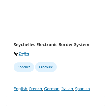
Seychelles Electronic Border System
by
Trejka
Kadence
Brochure
English
,
French
,
German
,
Italian
,
Spanish