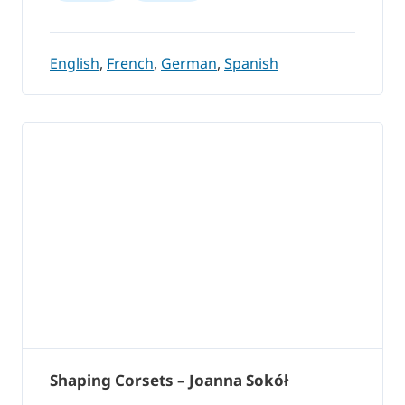
English
,
French
,
German
,
Spanish
Shaping Corsets – Joanna Sokół