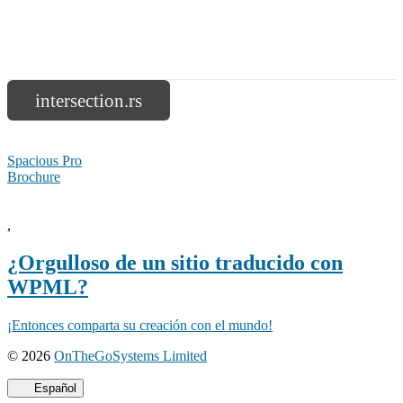
intersection.rs
Spacious Pro
Brochure
,
¿Orgulloso de un sitio traducido con
WPML?
¡Entonces comparta su creación con el mundo!
(se
© 2026
OnTheGoSystems Limited
abre
en
Español