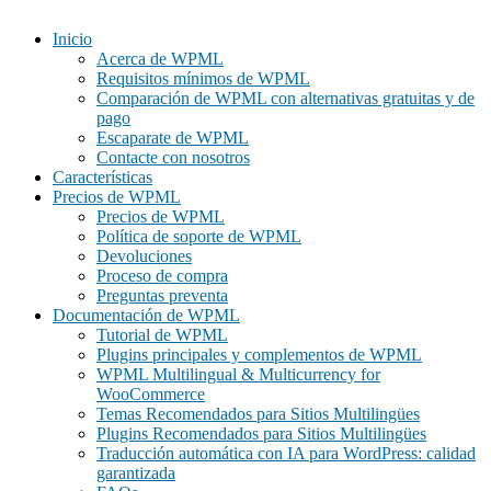
Inicio
Acerca de WPML
Requisitos mínimos de WPML
Comparación de WPML con alternativas gratuitas y de
pago
Escaparate de WPML
Contacte con nosotros
Características
Precios de WPML
Precios de WPML
Política de soporte de WPML
Devoluciones
Proceso de compra
Preguntas preventa
Documentación de WPML
Tutorial de WPML
Plugins principales y complementos de WPML
WPML Multilingual & Multicurrency for
WooCommerce
Temas Recomendados para Sitios Multilingües
Plugins Recomendados para Sitios Multilingües
Traducción automática con IA para WordPress: calidad
garantizada