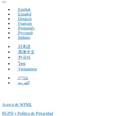
una
nueva
English
ventana)
Español
Deutsch
Français
Português
Русский
Italiano
日本語
简体中文
한국어
ไทย
Vietnamese
עברית
العربية
Acerca de WPML
RGPD y Política de Privacidad