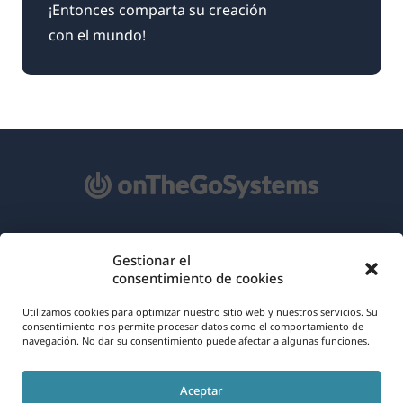
¡Entonces comparta su creación
con el mundo!
Acerca de WPML
Gestionar el
consentimiento de cookies
RGPD y Política de Privacidad
(se
Únete a nuestro equipo
Utilizamos cookies para optimizar nuestro sitio web y nuestros servicios. Su
consentimiento nos permite procesar datos como el comportamiento de
abre
navegación. No dar su consentimiento puede afectar a algunas funciones.
(se
(se
(se
en
abre
abre
abre
una
Aceptar
en
en
en