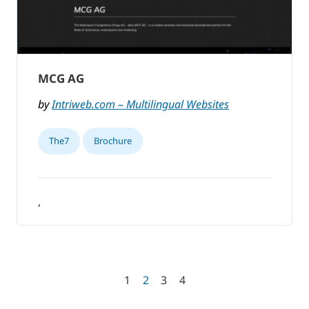
MCG AG
by
Intriweb.com – Multilingual Websites
The7
Brochure
,
1
2
3
4