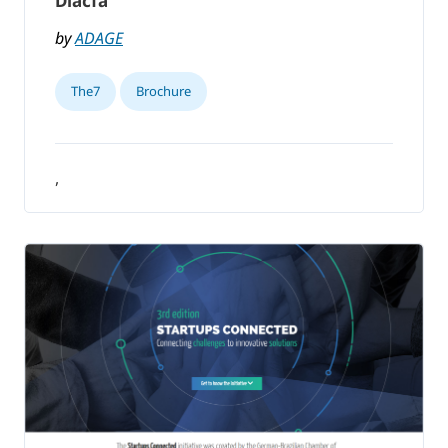
Diacfa
by
ADAGE
The7
Brochure
,