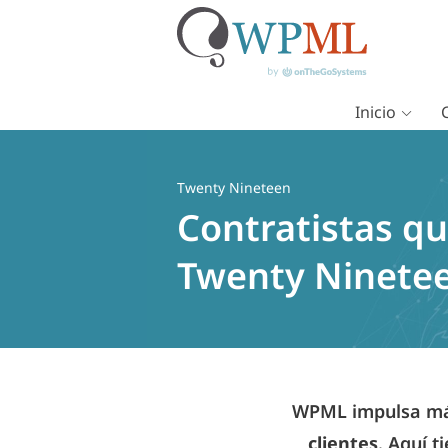
Inicio
Saltar
al
contenido
Twenty Nineteen
Contratistas qu
Twenty Ninete
WPML impulsa más
clientes
. Aquí t