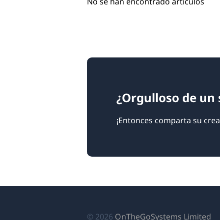
No se han encontrado artículos
¿Orgulloso de un 
¡Entonces comparta su crea
(s
© 2026
OnTheGoSystems Limited