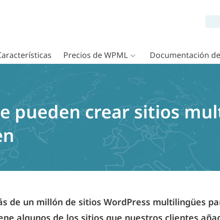
Características
Precios de WPML
Documentación d
e pueden crear sitios mul
en
 de un millón de sitios WordPress multilingües p
iene algunos de los sitios que nuestros clientes añ