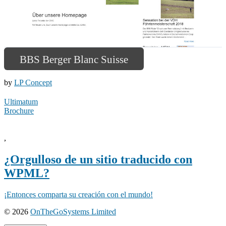
BBS Berger Blanc Suisse
by
LP Concept
Ultimatum
Brochure
,
¿Orgulloso de un sitio traducido con
WPML?
¡Entonces comparta su creación con el mundo!
(se
© 2026
OnTheGoSystems Limited
abre