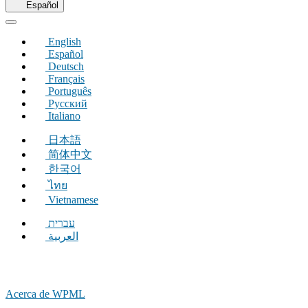
en
Español
una
nueva
English
ventana)
Español
Deutsch
Français
Português
Русский
Italiano
日本語
简体中文
한국어
ไทย
Vietnamese
עברית
العربية
Acerca de WPML