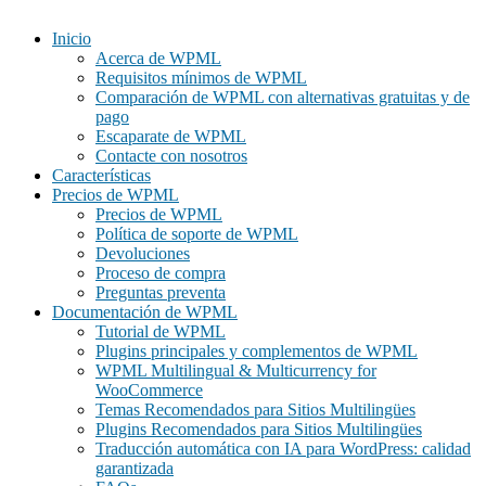
Inicio
Acerca de WPML
Requisitos mínimos de WPML
Comparación de WPML con alternativas gratuitas y de
pago
Escaparate de WPML
Contacte con nosotros
Características
Precios de WPML
Precios de WPML
Política de soporte de WPML
Devoluciones
Proceso de compra
Preguntas preventa
Documentación de WPML
Tutorial de WPML
Plugins principales y complementos de WPML
WPML Multilingual & Multicurrency for
WooCommerce
Temas Recomendados para Sitios Multilingües
Plugins Recomendados para Sitios Multilingües
Traducción automática con IA para WordPress: calidad
garantizada