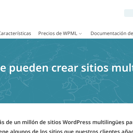
Características
Precios de WPML
Documentación d
e pueden crear sitios mul
 de un millón de sitios WordPress multilingües p
iene algunos de los sitios que nuestros clientes añ