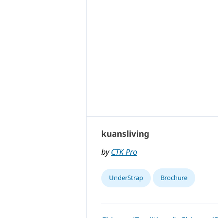
kuansliving
by
CTK Pro
UnderStrap
Brochure