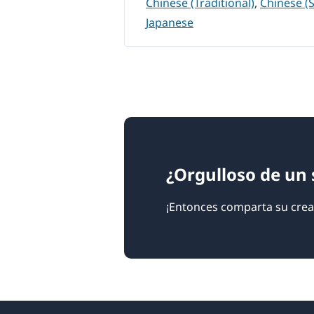
Chinese (Traditional)
,
Chinese (S
Japanese
¿Orgulloso de un 
¡Entonces comparta su crea