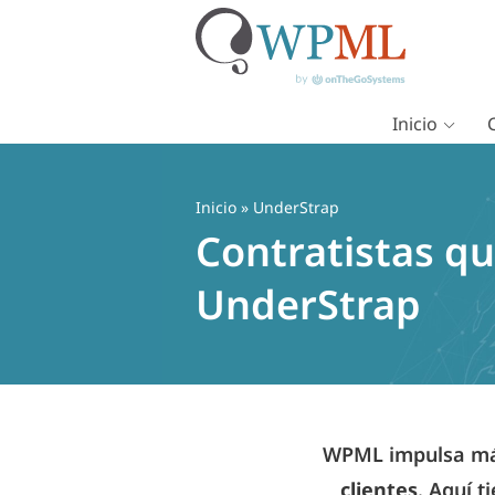
Inicio
Saltar
al
contenido
Inicio
» UnderStrap
Contratistas qu
UnderStrap
WPML impulsa más
clientes
. Aquí t