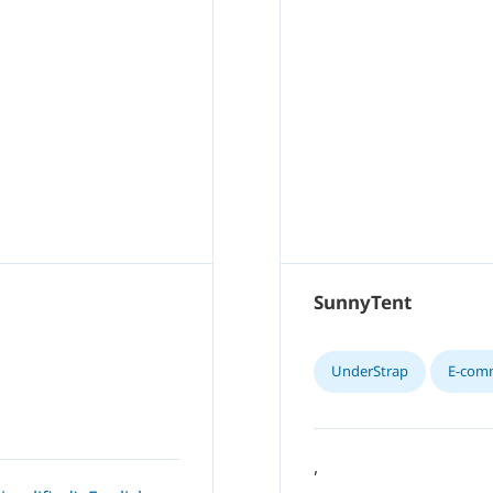
SunnyTent
UnderStrap
E-com
,