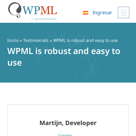
Ingresar
Saltar
al
contenido
Inicio
»
Testimonials
» WPML is robust and easy to use
WPML is robust and easy to
use
Martijn, Developer
Cornips