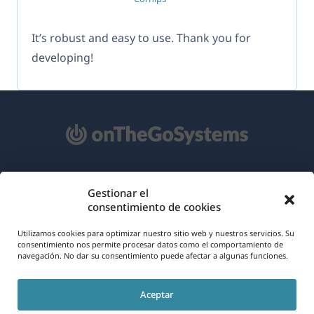
It’s robust and easy to use. Thank you for
developing!
Acerca de WPML
Gestionar el
consentimiento de cookies
RGPD y Política de Privacidad
(se
Únete a nuestro equipo
Utilizamos cookies para optimizar nuestro sitio web y nuestros servicios. Su
consentimiento nos permite procesar datos como el comportamiento de
abre
navegación. No dar su consentimiento puede afectar a algunas funciones.
(se
(se
(se
en
abre
abre
abre
una
Aceptar
en
en
en
Español
nueva