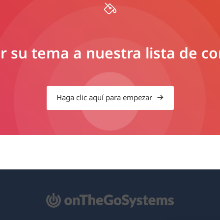
 su tema a nuestra lista de c
Haga clic aquí para empezar
e
re