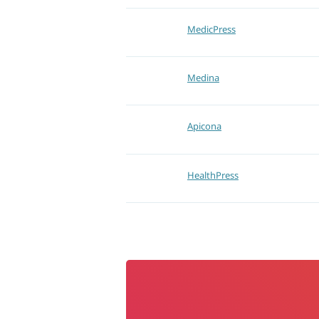
MedicPress
Medina
Apicona
HealthPress