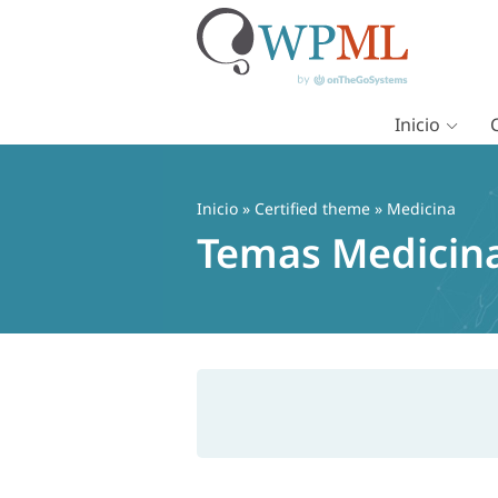
Inicio
Saltar
al
contenido
Inicio
»
Certified theme
» Medicina
Temas Medicina