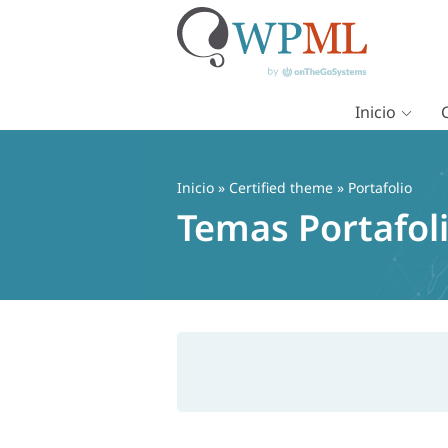
Inicio
Saltar
al
contenido
Inicio
»
Certified theme
» Portafolio
Temas Portafol