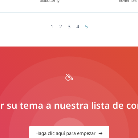
biobutterfly
noviembre 
1
2
3
4
5
 su tema a nuestra lista de c
Haga clic aquí para empezar