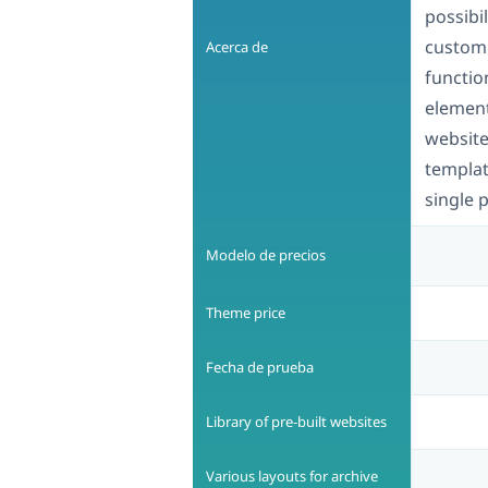
possibi
customi
Acerca de
function
element
website
templat
single 
Modelo de precios
Theme price
Fecha de prueba
Library of pre-built websites
Various layouts for archive