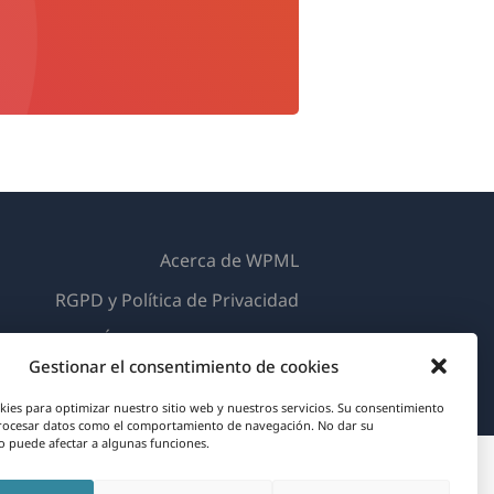
Acerca de WPML
RGPD y Política de Privacidad
(se
Únete a nuestro equipo
Gestionar el consentimiento de cookies
abre
(se
(se
(se
en
kies para optimizar nuestro sitio web y nuestros servicios. Su consentimiento
abre
abre
abre
rocesar datos como el comportamiento de navegación. No dar su
una
 puede afectar a algunas funciones.
en
en
en
nueva
una
una
una
ventana)