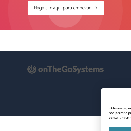
Haga clic aquí para empezar
e
re
na
eva
Utilizamos coo
ntana)
nos permite p
consentimiento