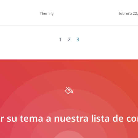
Themify
febrero 22
1
2
3
 su tema a nuestra lista de c