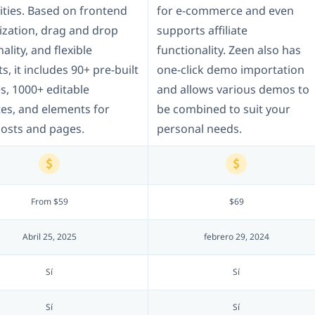
lities. Based on frontend
for e-commerce and even
zation, drag and drop
supports affiliate
ality, and flexible
functionality. Zeen also has
s, it includes 90+ pre-built
one-click demo importation
s, 1000+ editable
and allows various demos to
es, and elements for
be combined to suit your
posts and pages.
personal needs.
From $59
$69
Abril 25, 2025
febrero 29, 2024
Sí
Sí
Sí
Sí