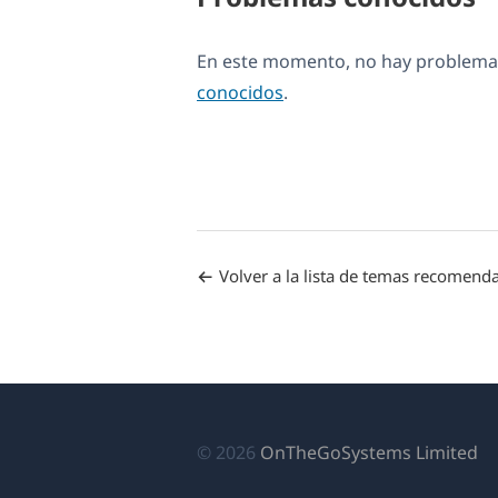
En este momento, no hay problemas
conocidos
.
Volver a la lista de temas recomend
(s
© 2026
OnTheGoSystems Limited
ab