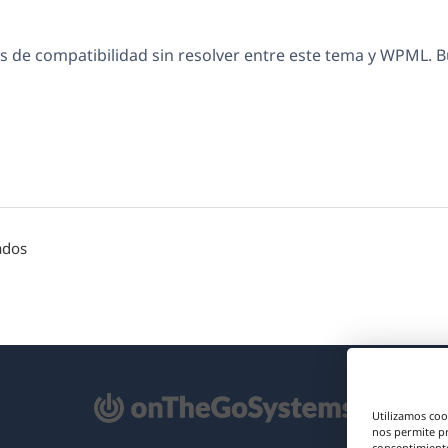
 de compatibilidad sin resolver entre este tema y WPML. 
ados
e
Utilizamos coo
re
nos permite p
consentimiento